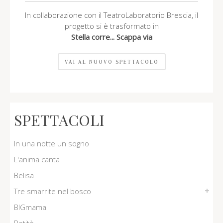
In collaborazione con il TeatroLaboratorio Brescia, il
progetto si è trasformato in
Stella corre... Scappa via
VAI AL NUOVO SPETTACOLO
SPETTACOLI
In una notte un sogno
L'anima canta
Belisa
Tre smarrite nel bosco
BIGmama
Prime smarrite
Prima smarrita . Cappuccetto rosso