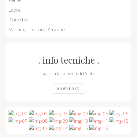
Petitè
Prima smarrita . La smarrita nel bosco
Lepre
Seconda smarrita . Vassilissa
Pinocchio
Terza smarrita . La fanciulla senza mani
Mariama - 5 storie Africane
. info tecniche .
scarica la scheda di Petitè
DOWNLOAD